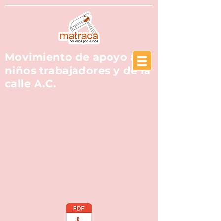
Movimiento de apoyo a
niños trabajadores y d
e la
calle A.C.