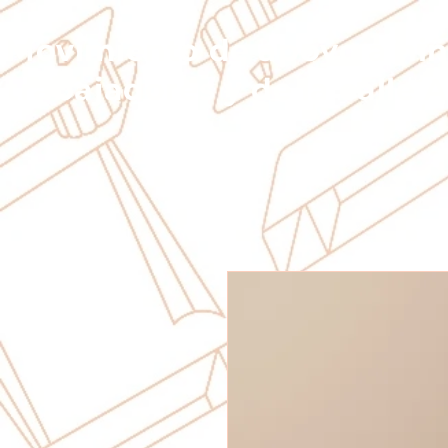
Movimiento de apoyo a ni
trabajadores y d
e la calle A