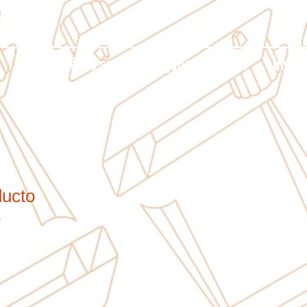
¿Quiénes somos?
¿Qué hacemos?
Únete
ducto
1