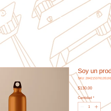
ños
.C.
Soy un pro
SKU: 28421537613519
Precio
$130.00
Cantidad
*