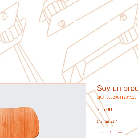
ños
.C.
Soy un pro
SKU: 36523641234523
Precio
$15.00
Cantidad
*