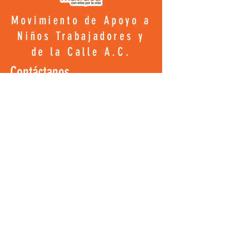
pueden realizar compras con altos
seguridad.
niveles de seguridad.
Movimiento de Apoyo a
Niños Trabajadores y
de la Calle A.C.
Contáctanos
Club Matraca
Insurgentes #58, Zona Centro C.P. 9100,
Xalapa, Veracruz.
De lunes a viernes de 09:00 a.m. a 03:00
p.m.
matraca.difusion@gmail.com