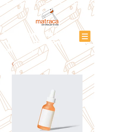
Movimiento de apoyo a
niños trabajadores y d
e la
calle A.C.